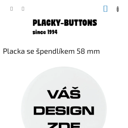
Přejít
NÁKUP
na
obsah
KOŠÍK
Placka se špendlíkem 58 mm