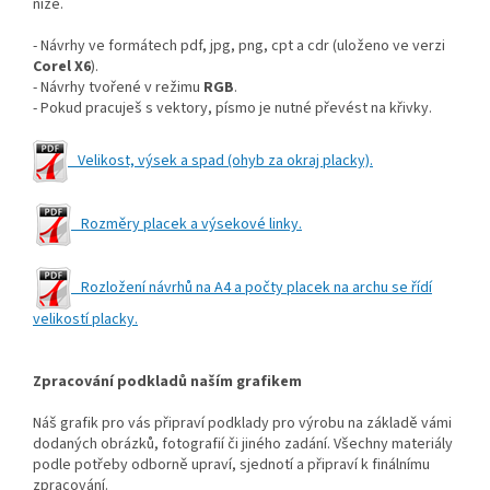
níže.
- Návrhy ve formátech pdf, jpg, png, cpt a cdr (uloženo ve verzi
Corel X6
).
- Návrhy tvořené v režimu
RGB
.
- Pokud pracuješ s vektory, písmo je nutné převést na křivky.
Velikost, výsek a spad (ohyb za okraj placky).
Rozměry placek a výsekové linky.
Rozložení návrhů na A4 a počty placek na archu se řídí
velikostí placky.
Zpracování podkladů naším grafikem
Náš grafik pro vás připraví podklady pro výrobu na základě vámi
dodaných obrázků, fotografií či jiného zadání. Všechny materiály
podle potřeby odborně upraví, sjednotí a připraví k finálnímu
zpracování.