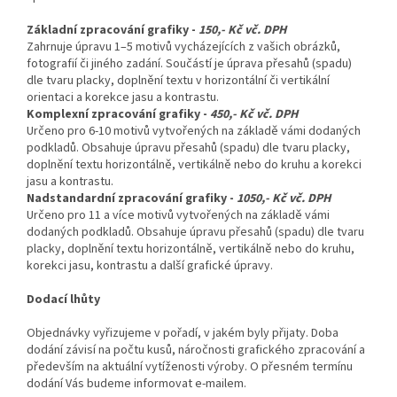
Základní zpracování grafiky -
150,- Kč vč. DPH
Zahrnuje úpravu 1–5 motivů vycházejících z vašich obrázků,
fotografií či jiného zadání. Součástí je úprava přesahů (spadu)
dle tvaru placky, doplnění textu v horizontální či vertikální
orientaci a korekce jasu a kontrastu.
Komplexní zpracování grafiky -
450,- Kč vč. DPH
Určeno pro 6-10 motivů vytvořených na základě vámi dodaných
podkladů. Obsahuje úpravu přesahů (spadu) dle tvaru placky,
doplnění textu horizontálně, vertikálně nebo do kruhu a korekci
jasu a kontrastu.
Nadstandardní zpracování grafiky -
1050,- Kč vč. DPH
Určeno pro 11 a více motivů vytvořených na základě vámi
dodaných podkladů. Obsahuje úpravu přesahů (spadu) dle tvaru
placky, doplnění textu horizontálně, vertikálně nebo do kruhu,
korekci jasu, kontrastu a další grafické úpravy.
Dodací lhůty
Objednávky vyřizujeme v pořadí, v jakém byly přijaty. Doba
dodání závisí na počtu kusů, náročnosti grafického zpracování a
především na aktuální vytíženosti výroby. O přesném termínu
dodání Vás budeme informovat e-mailem.