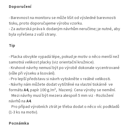
Doporučení
- Barevnost na monitoru se může lišit od výsledné barevnosti
tisku, proto doporučujeme výrobu vzorku.
- Za autorská práva k dodaným návrhům neručíme; je nutné, aby
byla vyřešena z vaší strany.
Tip
- Placka obvykle vypadá lépe, pokud je motiv o něco menší než
samotná velikost placky (viz orientační kružnice).
- Kruhové návrhy nemusí být po výrobě dokonale vycentrované
(vůle při výseku a lisování).
- Pro lepší představu si návrh vytiskněte v reálné velikosti.
- Návrhy nám můžete dodat vytištěné na vlastní tiskárně ve
formátu
A4
, papír 100 g/m², hlazený. Cena výroby se nemění.
Mezi návrhy musí být mezera alespoň 5 mm viz - Rozložení
návrhů na
A4
.
Pro případ výrobních ztrát je třeba dodat o něco víc podkladů
(1-3 ks na motiv).
Poznámka