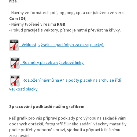
níže.
- Návrhy ve formátech pdf, jpg, png, cpt a cdr (uloženo ve verzi
Corel X6
).
- Návrhy tvořené v režimu
RGB
.
- Pokud pracuješ s vektory, písmo je nutné převést na křivky.
Velikost, výsek a spad (ohyb za okraj placky).
Rozměry placek a výsekové linky.
Rozložení návrhů na A4 a počty placek na archu se řídí
velikostí placky.
Zpracování podkladů naším grafikem
Náš grafik pro vás připraví podklady pro výrobu na základě vámi
dodaných obrázků, fotografií či jiného zadání. Všechny materiály
podle potřeby odborně upraví, sjednotí a připraví k finálnímu
zpracování.