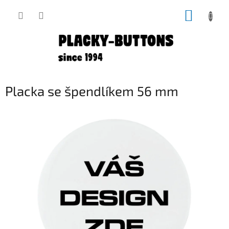
Přejít
NÁKUP
na
obsah
KOŠÍK
Placka se špendlíkem 56 mm