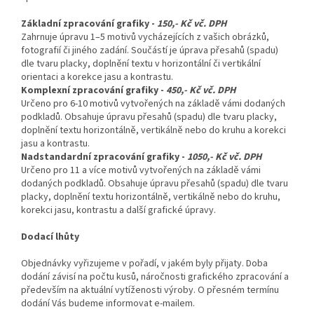
Základní zpracování grafiky -
150,- Kč vč. DPH
Zahrnuje úpravu 1–5 motivů vycházejících z vašich obrázků,
fotografií či jiného zadání. Součástí je úprava přesahů (spadu)
dle tvaru placky, doplnění textu v horizontální či vertikální
orientaci a korekce jasu a kontrastu.
Komplexní zpracování grafiky -
450,- Kč vč. DPH
Určeno pro 6-10 motivů vytvořených na základě vámi dodaných
podkladů. Obsahuje úpravu přesahů (spadu) dle tvaru placky,
doplnění textu horizontálně, vertikálně nebo do kruhu a korekci
jasu a kontrastu.
Nadstandardní zpracování grafiky -
1050,- Kč vč. DPH
Určeno pro 11 a více motivů vytvořených na základě vámi
dodaných podkladů. Obsahuje úpravu přesahů (spadu) dle tvaru
placky, doplnění textu horizontálně, vertikálně nebo do kruhu,
korekci jasu, kontrastu a další grafické úpravy.
Dodací lhůty
Objednávky vyřizujeme v pořadí, v jakém byly přijaty. Doba
dodání závisí na počtu kusů, náročnosti grafického zpracování a
především na aktuální vytíženosti výroby. O přesném termínu
dodání Vás budeme informovat e-mailem.