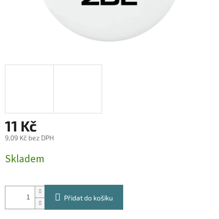
11 Kč
9,09 Kč bez DPH
Měrná
Skladem
cena:
Přidat do košíku