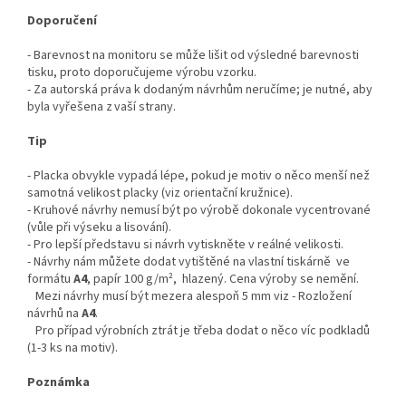
Doporučení
- Barevnost na monitoru se může lišit od výsledné barevnosti
tisku, proto doporučujeme výrobu vzorku.
- Za autorská práva k dodaným návrhům neručíme; je nutné, aby
byla vyřešena z vaší strany.
Tip
- Placka obvykle vypadá lépe, pokud je motiv o něco menší než
samotná velikost placky (viz orientační kružnice).
- Kruhové návrhy nemusí být po výrobě dokonale vycentrované
(vůle při výseku a lisování).
- Pro lepší představu si návrh vytiskněte v reálné velikosti.
- Návrhy nám můžete dodat vytištěné na vlastní tiskárně ve
formátu
A4
, papír 100 g/m², hlazený. Cena výroby se nemění.
Mezi návrhy musí být mezera alespoň 5 mm viz - Rozložení
návrhů na
A4
.
Pro případ výrobních ztrát je třeba dodat o něco víc podkladů
(1-3 ks na motiv).
Poznámka