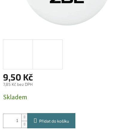
9,50 Kč
7,85 Kč bez DPH
Měrná
Skladem
cena:
Přidat do košíku