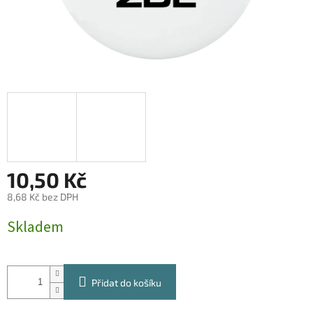
10,50 Kč
8,68 Kč bez DPH
Měrná
Skladem
cena:
Přidat do košíku