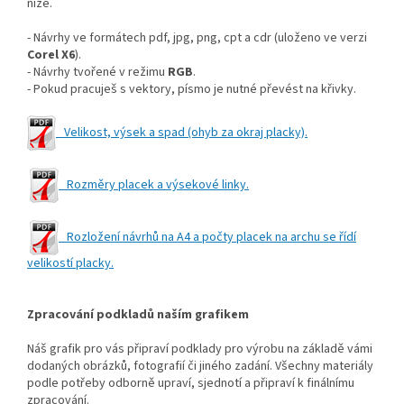
níže.
- Návrhy ve formátech pdf, jpg, png, cpt a cdr (uloženo ve verzi
Corel X6
).
- Návrhy tvořené v režimu
RGB
.
- Pokud pracuješ s vektory, písmo je nutné převést na křivky.
Velikost, výsek a spad (ohyb za okraj placky).
Rozměry placek a výsekové linky.
Rozložení návrhů na A4 a počty placek na archu se řídí
velikostí placky.
Zpracování podkladů naším grafikem
Náš grafik pro vás připraví podklady pro výrobu na základě vámi
dodaných obrázků, fotografií či jiného zadání. Všechny materiály
podle potřeby odborně upraví, sjednotí a připraví k finálnímu
zpracování.