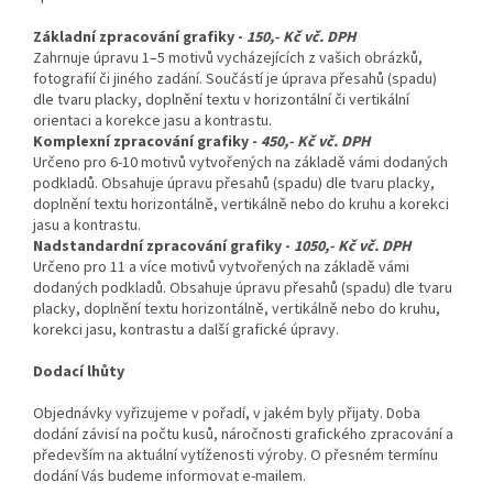
Základní zpracování grafiky -
150,- Kč vč. DPH
Zahrnuje úpravu 1–5 motivů vycházejících z vašich obrázků,
fotografií či jiného zadání. Součástí je úprava přesahů (spadu)
dle tvaru placky, doplnění textu v horizontální či vertikální
orientaci a korekce jasu a kontrastu.
Komplexní zpracování grafiky -
450,- Kč vč. DPH
Určeno pro 6-10 motivů vytvořených na základě vámi dodaných
podkladů. Obsahuje úpravu přesahů (spadu) dle tvaru placky,
doplnění textu horizontálně, vertikálně nebo do kruhu a korekci
jasu a kontrastu.
Nadstandardní zpracování grafiky -
1050,- Kč vč. DPH
Určeno pro 11 a více motivů vytvořených na základě vámi
dodaných podkladů. Obsahuje úpravu přesahů (spadu) dle tvaru
placky, doplnění textu horizontálně, vertikálně nebo do kruhu,
korekci jasu, kontrastu a další grafické úpravy.
Dodací lhůty
Objednávky vyřizujeme v pořadí, v jakém byly přijaty. Doba
dodání závisí na počtu kusů, náročnosti grafického zpracování a
především na aktuální vytíženosti výroby. O přesném termínu
dodání Vás budeme informovat e-mailem.