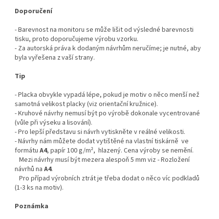
Doporučení
- Barevnost na monitoru se může lišit od výsledné barevnosti
tisku, proto doporučujeme výrobu vzorku.
- Za autorská práva k dodaným návrhům neručíme; je nutné, aby
byla vyřešena z vaší strany.
Tip
- Placka obvykle vypadá lépe, pokud je motiv o něco menší než
samotná velikost placky (viz orientační kružnice).
- Kruhové návrhy nemusí být po výrobě dokonale vycentrované
(vůle při výseku a lisování).
- Pro lepší představu si návrh vytiskněte v reálné velikosti.
- Návrhy nám můžete dodat vytištěné na vlastní tiskárně ve
formátu
A4
, papír 100 g/m², hlazený. Cena výroby se nemění.
Mezi návrhy musí být mezera alespoň 5 mm viz - Rozložení
návrhů na
A4
.
Pro případ výrobních ztrát je třeba dodat o něco víc podkladů
(1-3 ks na motiv).
Poznámka