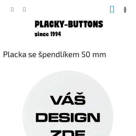
Přejít
NÁKUP
na
obsah
KOŠÍK
Placka se špendlíkem 50 mm